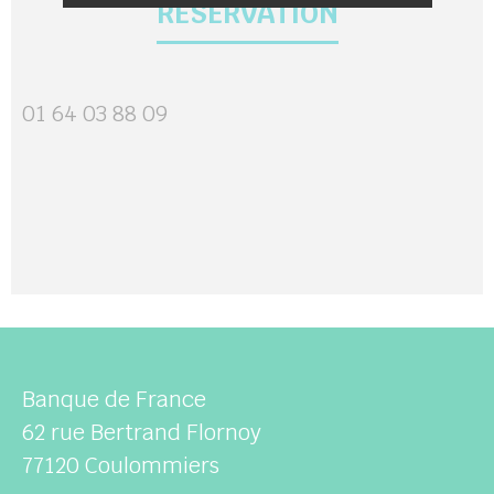
RÉSERVATION
01 64 03 88 09
Banque de France
62 rue Bertrand Flornoy
77120
Coulommiers