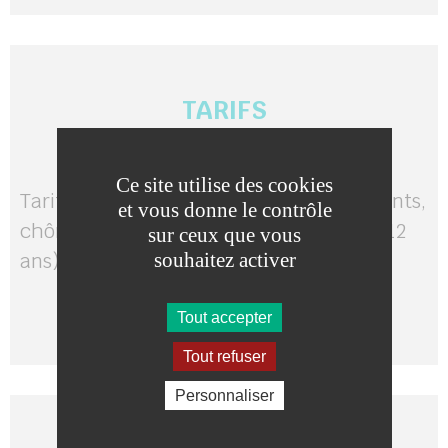
TARIFS
Ce site utilise des cookies
Tarif réduit : 4 € (Valable pour les étudiants,
et vous donne le contrôle
chômeurs, balad'pass et enfants de 6 à 12
sur ceux que vous
souhaitez activer
ans), Adulte : 6 €, Enfant (0-6 ans) : 0 €.
Tout accepter
Tout refuser
Personnaliser