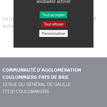
souhaitez activer
Tout accepter
Ce formulaire a besoin que reCAPTCHA soit
Tout refuser
autorisé pour fonctionner
reCAPTCHA est désactivé.
Autoriser
Personnaliser
COMMUNAUTÉ D’AGGLOMÉRATION
COULOMMIERS PAYS DE BRIE
13 RUE DU GÉNÉRAL DE GAULLE
77120 COULOMMIERS