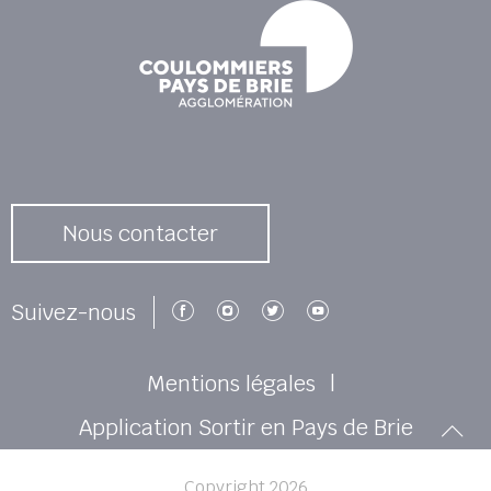
Nous contacter
Suivez-nous sur Facebook
Suivez-nous sur Instagr
Suivez-nous sur Twi
Suivez-nous su
Suivez-nous
Mentions légales
Application Sortir en Pays de Brie
Re
Copyright 2026